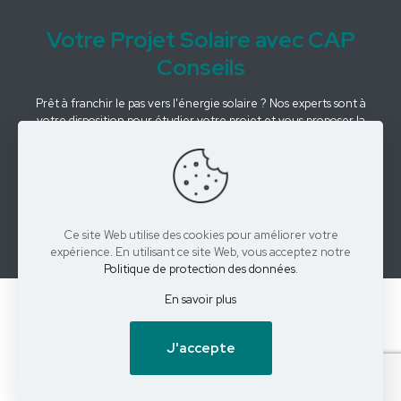
Votre Projet Solaire avec CAP
Conseils
Prêt à franchir le pas vers l'énergie solaire ? Nos experts sont à
votre disposition pour étudier votre projet et vous proposer la
solution la plus adaptée à vos besoins. Contactez-nous pour une
étude personnalisée de votre projet photovoltaïque.
CONTACTEZ-NOUS
Ce site Web utilise des cookies pour améliorer votre
expérience. En utilisant ce site Web, vous acceptez notre
Politique de protection des données
.
En savoir plus
© 2026 CAP CONSEILS | Tous droits réservés |
Mentions
légales
J'accepte