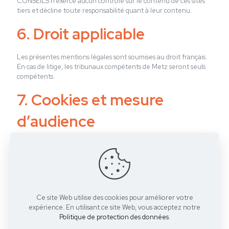
CONSEILS n’exerce aucun contrôle sur le contenu de ces sites
tiers et décline toute responsabilité quant à leur contenu.
6. Droit applicable
Les présentes mentions légales sont soumises au droit français.
En cas de litige, les tribunaux compétents de Metz seront seuls
compétents.
7. Cookies et mesure
d’audience
Ce site utilise Google Analytics pour collecter des données
anonymisées sur la navigation. Vous pouvez désactiver les
cookies via votre navigateur ou via
Google Analytics Opt-out
.
8. Contact
Ce site Web utilise des cookies pour améliorer votre
expérience. En utilisant ce site Web, vous acceptez notre
Pour toute question :
contact@cap-conseils.fr
Politique de protection des données
.